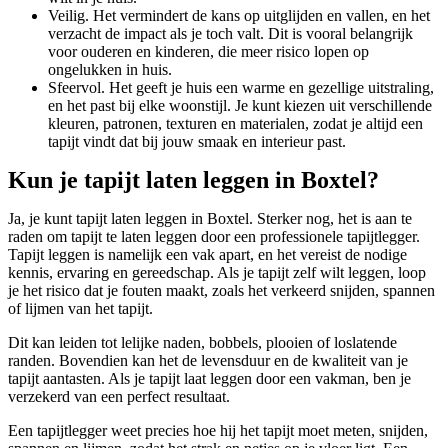
Veilig. Het vermindert de kans op uitglijden en vallen, en het
verzacht de impact als je toch valt. Dit is vooral belangrijk
voor ouderen en kinderen, die meer risico lopen op
ongelukken in huis.
Sfeervol. Het geeft je huis een warme en gezellige uitstraling,
en het past bij elke woonstijl. Je kunt kiezen uit verschillende
kleuren, patronen, texturen en materialen, zodat je altijd een
tapijt vindt dat bij jouw smaak en interieur past.
Kun je tapijt laten leggen in Boxtel?
Ja, je kunt tapijt laten leggen in Boxtel. Sterker nog, het is aan te
raden om tapijt te laten leggen door een professionele tapijtlegger.
Tapijt leggen is namelijk een vak apart, en het vereist de nodige
kennis, ervaring en gereedschap. Als je tapijt zelf wilt leggen, loop
je het risico dat je fouten maakt, zoals het verkeerd snijden, spannen
of lijmen van het tapijt.
Dit kan leiden tot lelijke naden, bobbels, plooien of loslatende
randen. Bovendien kan het de levensduur en de kwaliteit van je
tapijt aantasten. Als je tapijt laat leggen door een vakman, ben je
verzekerd van een perfect resultaat.
Een tapijtlegger weet precies hoe hij het tapijt moet meten, snijden,