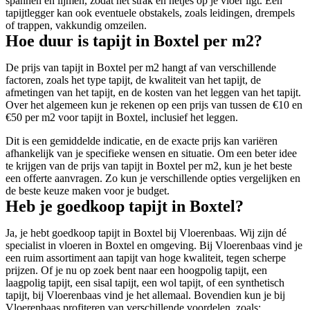
spannen en lijmen, zodat het strak en netjes op je vloer ligt. Een
tapijtlegger kan ook eventuele obstakels, zoals leidingen, drempels
of trappen, vakkundig omzeilen.
Hoe duur is tapijt in Boxtel per m2?
De prijs van tapijt in Boxtel per m2 hangt af van verschillende
factoren, zoals het type tapijt, de kwaliteit van het tapijt, de
afmetingen van het tapijt, en de kosten van het leggen van het tapijt.
Over het algemeen kun je rekenen op een prijs van tussen de €10 en
€50 per m2 voor tapijt in Boxtel, inclusief het leggen.
Dit is een gemiddelde indicatie, en de exacte prijs kan variëren
afhankelijk van je specifieke wensen en situatie. Om een beter idee
te krijgen van de prijs van tapijt in Boxtel per m2, kun je het beste
een offerte aanvragen. Zo kun je verschillende opties vergelijken en
de beste keuze maken voor je budget.
Heb je goedkoop tapijt in Boxtel?
Ja, je hebt goedkoop tapijt in Boxtel bij Vloerenbaas. Wij zijn dé
specialist in vloeren in Boxtel en omgeving. Bij Vloerenbaas vind je
een ruim assortiment aan tapijt van hoge kwaliteit, tegen scherpe
prijzen. Of je nu op zoek bent naar een hoogpolig tapijt, een
laagpolig tapijt, een sisal tapijt, een wol tapijt, of een synthetisch
tapijt, bij Vloerenbaas vind je het allemaal. Bovendien kun je bij
Vloerenbaas profiteren van verschillende voordelen, zoals: