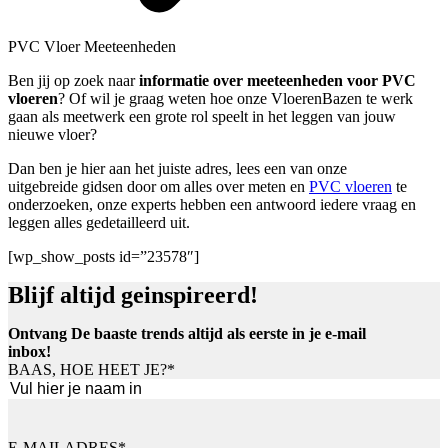
PVC Vloer Meeteenheden
Ben jij op zoek naar
informatie over meeteenheden voor PVC
vloeren
? Of wil je graag weten hoe onze VloerenBazen te werk
gaan als meetwerk een grote rol speelt in het leggen van jouw
nieuwe vloer?
Dan ben je hier aan het juiste adres, lees een van onze
uitgebreide gidsen door om alles over meten en
PVC vloeren
te
onderzoeken, onze experts hebben een antwoord iedere vraag en
leggen alles gedetailleerd uit.
[wp_show_posts id=”23578″]
Blijf altijd geinspireerd!
Ontvang De baaste trends altijd als eerste in je e-mail
inbox!
BAAS, HOE HEET JE?
*
Voornaam
E-MAILADRES
*