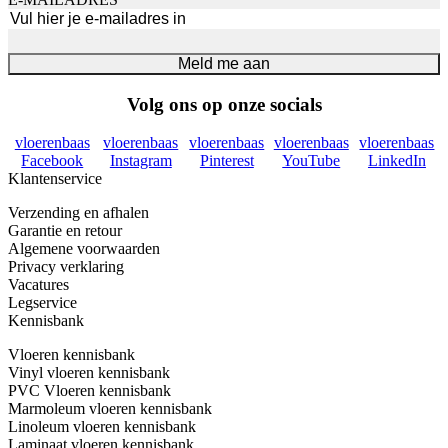
Meld me aan
Volg ons op onze socials
vloerenbaas
vloerenbaas
vloerenbaas
vloerenbaas
vloerenbaas
Facebook
Instagram
Pinterest
YouTube
LinkedIn
Klantenservice
Verzending en afhalen
Garantie en retour
Algemene voorwaarden
Privacy verklaring
Vacatures
Legservice
Kennisbank
Vloeren kennisbank
Vinyl vloeren kennisbank
PVC Vloeren kennisbank
Marmoleum vloeren kennisbank
Linoleum vloeren kennisbank
Laminaat vloeren kennisbank