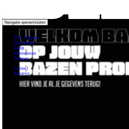
My account
Navigatie openen/sluiten
Afspraak maken
PVC Vloeren
Gietvloeren
Tapijt
Marmoleum
Trappen
Contact
Reviews