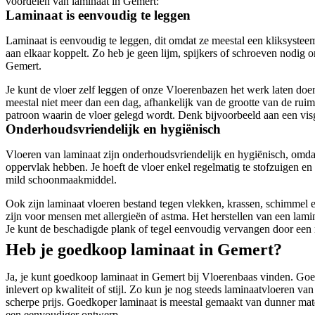
voordelen van laminaat in Gemert:
Laminaat is eenvoudig te leggen
Laminaat is eenvoudig te leggen, dit omdat ze meestal een kliksystee
aan elkaar koppelt. Zo heb je geen lijm, spijkers of schroeven nodig o
Gemert.
Je kunt de vloer zelf leggen of onze Vloerenbazen het werk laten doe
meestal niet meer dan een dag, afhankelijk van de grootte van de ruim
patroon waarin de vloer gelegd wordt. Denk bijvoorbeeld aan een vis
Onderhoudsvriendelijk en hygiënisch
Vloeren van laminaat zijn onderhoudsvriendelijk en hygiënisch, omda
oppervlak hebben. Je hoeft de vloer enkel regelmatig te stofzuigen en
mild schoonmaakmiddel.
Ook zijn laminaat vloeren bestand tegen vlekken, krassen, schimmel e
zijn voor mensen met allergieën of astma. Het herstellen van een lamin
Je kunt de beschadigde plank of tegel eenvoudig vervangen door ee
Heb je goedkoop laminaat in Gemert?
Ja, je kunt goedkoop laminaat in Gemert bij Vloerenbaas vinden. Goed
inlevert op kwaliteit of stijl. Zo kun je nog steeds laminaatvloeren va
scherpe prijs. Goedkoper laminaat is meestal gemaakt van dunner mate
een eenvoudiger ontwerp.