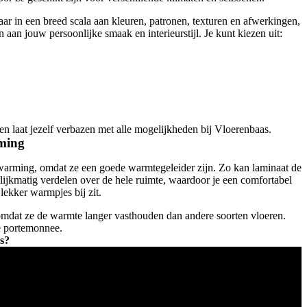
baar in een breed scala aan kleuren, patronen, texturen en afwerkingen,
 aan jouw persoonlijke smaak en interieurstijl. Je kunt kiezen uit:
 laat jezelf verbazen met alle mogelijkheden bij Vloerenbaas.
rming
warming, omdat ze een goede warmtegeleider zijn. Zo kan laminaat de
jkmatig verdelen over de hele ruimte, waardoor je een comfortabel
d lekker warmpjes bij zit.
 omdat ze de warmte langer vasthouden dan andere soorten vloeren.
de portemonnee.
s?