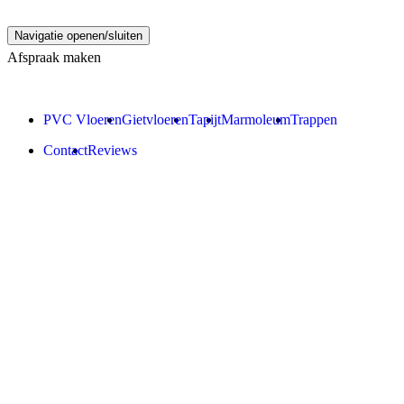
Navigatie openen/sluiten
Afspraak maken
PVC Vloeren
Gietvloeren
Tapijt
Marmoleum
Trappen
Contact
Reviews