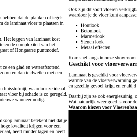
Ook zijn dit soort vloeren verkrijg
waardoor je de vloer kunt aanpassen
m hebben dat de planken of tegels
m de laminaat vloer te plaatsen in
Houtlook
Betonlook
Marmerlook
n. Het leggen van laminaat kost
Stenen look
te en de complexiteit van het
Metaal effecten
graat of Hongaarse puntmotief.
Kom snel langs in onze showroom en
Geschikt voor vloerverwa
t ze een glad en waterafstotend
 zo nu en dan te dweilen met een
Laminaat is geschikt voor vloerver
warmte van de vloerverwarming geli
en gezellig gevoel krijgt en er altij
n huisstofmijt, waardoor ze ideaal
aat vloer bij schade is zo geregeld.
Daarbij zijn ze ook energiezuinig,
n nieuwe wanneer nodig.
Wat natuurlijk weer goed is voor 
Waarom kiezen voor Vloerenbaa
koop laminaat betekent niet dat je
n hoge kwaliteit krijgen voor een
riaal, heeft minder lagen en heeft