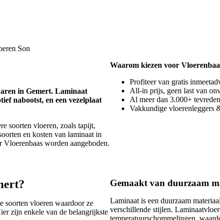
oeren Son
Waarom kiezen voor Vloerenbaa
Profiteer van gratis inmeetad
All-in prijs, geen last van o
enaren in Gemert. Laminaat
Al meer dan 3.000+ tevrede
tief nabootst, en een vezelplaat
Vakkundige vloerenleggers &
 soorten vloeren, zoals tapijt,
 soorten en kosten van laminaat in
oor Vloerenbaas worden aangeboden.
mert?
Gemaakt van duurzaam mater
Laminaat is een duurzaam materiaal
e soorten vloeren waardoor ze
verschillende stijlen. Laminaatvloer
er zijn enkele van de belangrijkste
temperatuurschommelingen, waardoo