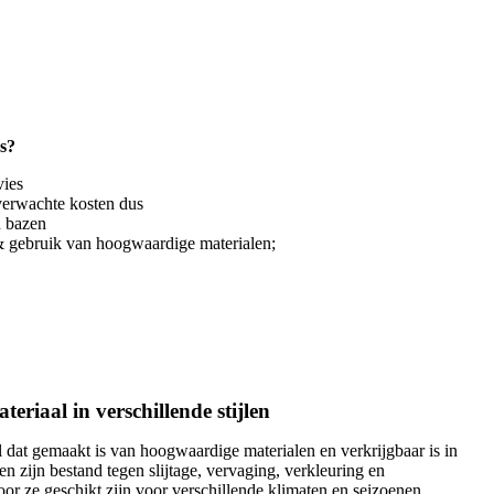
s?
vies
nverwachte kosten dus
n bazen
 gebruik van hoogwaardige materialen;
iaal in verschillende stijlen
 dat gemaakt is van hoogwaardige materialen en verkrijgbaar is in
en zijn bestand tegen slijtage, vervaging, verkleuring en
r ze geschikt zijn voor verschillende klimaten en seizoenen.