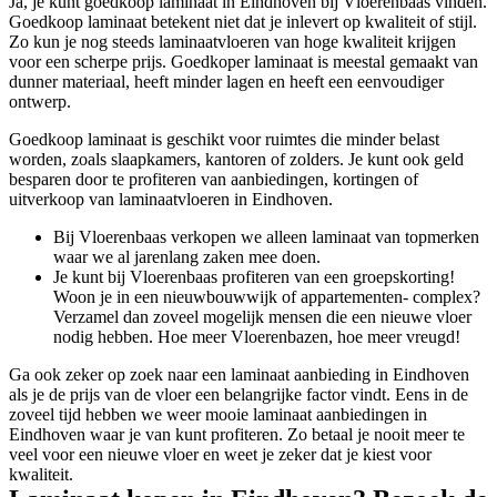
Ja, je kunt goedkoop laminaat in Eindhoven bij Vloerenbaas vinden.
Goedkoop laminaat betekent niet dat je inlevert op kwaliteit of stijl.
Zo kun je nog steeds laminaatvloeren van hoge kwaliteit krijgen
voor een scherpe prijs. Goedkoper laminaat is meestal gemaakt van
dunner materiaal, heeft minder lagen en heeft een eenvoudiger
ontwerp.
Goedkoop laminaat is geschikt voor ruimtes die minder belast
worden, zoals slaapkamers, kantoren of zolders. Je kunt ook geld
besparen door te profiteren van aanbiedingen, kortingen of
uitverkoop van laminaatvloeren in Eindhoven.
Bij Vloerenbaas verkopen we alleen laminaat van topmerken
waar we al jarenlang zaken mee doen.
Je kunt bij Vloerenbaas profiteren van een groepskorting!
Woon je in een nieuwbouwwijk of appartementen- complex?
Verzamel dan zoveel mogelijk mensen die een nieuwe vloer
nodig hebben. Hoe meer Vloerenbazen, hoe meer vreugd!
Ga ook zeker op zoek naar een laminaat aanbieding in Eindhoven
als je de prijs van de vloer een belangrijke factor vindt. Eens in de
zoveel tijd hebben we weer mooie laminaat aanbiedingen in
Eindhoven waar je van kunt profiteren. Zo betaal je nooit meer te
veel voor een nieuwe vloer en weet je zeker dat je kiest voor
kwaliteit.