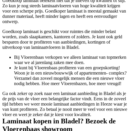
Goedkoop laminaat betekent niet dat je inlevert op kwaliteit of stijl.
Zo kun je nog steeds laminaatvloeren van hoge kwaliteit krijgen
voor een scherpe prijs. Goedkoper laminaat is meestal gemaakt van
dunner materiaal, heeft minder lagen en heeft een eenvoudiger
ontwerp.
Goedkoop laminaat is geschikt voor ruimtes die minder belast
worden, zoals slaapkamers, kantoren of zolders. Je kunt ook geld
besparen door te profiteren van aanbiedingen, kortingen of
uitverkoop van laminaatvloeren in Bladel.
Bij Vloerenbaas verkopen we alleen laminaat van topmerken
waar we al jarenlang zaken mee doen.
Je kunt bij Vloerenbaas profiteren van een groepskorting!
Woon je in een nieuwbouwwijk of appartementen- complex?
Verzamel dan zoveel mogelijk mensen die een nieuwe vloer
nodig hebben. Hoe meer Vloerenbazen, hoe meer vreugd!
Ga ook zeker op zoek naar een laminaat aanbieding in Bladel als je
de prijs van de vloer een belangrijke factor vindt. Eens in de zoveel
tijd hebben we weer mooie laminaat aanbiedingen in Heeze waar je
van kunt profiteren. Zo betaal je nooit meer te veel voor een nieuwe
vloer en weet je zeker dat je kiest voor kwaliteit.
Laminaat kopen in Bladel? Bezoek de
Vloerenbaas showroom