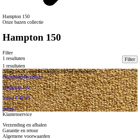
Hampton 150
Onze bazen collectie
Hampton 150
Filter
1 resultaten
Filter
Sluite
1 resultaten
Voeg toe of verwijder Hampton 150 uit je favorieten
Prijs ra
Bazensnel leverbaar
Hampton 150
Vanaf € 42.25
per m2
Legmeth
Klantenservice
Legmeth
Hoogp
Verzending en afhalen
Collectie
Garantie en retour
Collectie
Hampt
Algemene voorwaarden