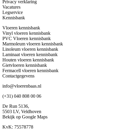
Privacy verklaring
Stijlen/T
Vacatures
Stijlen
Super 
Legservice
&
Kennisbank
Trends
Garantie 
Garantie
Vloeren kennisbank
15
Vinyl vloeren kennisbank
PVC Vloeren kennisbank
Dikte (i
Marmoleum vloeren kennisbank
Dikte
10
Linoleum vloeren kennisbank
toplaag
Laminaat vloeren kennisbank
Gebruiks
Houten vloeren kennisbank
Gebruiks
Gewoo
Gietvloeren kennisbank
Fermacell vloeren kennisbank
Aanbiedi
Contactgegevens
Aanbied
nee
tonen?
Result
info@vloerenbaas.nl
(+31) 040 808 00 06
De Run 5136,
5503 LV,
Veldhoven
Bekijk op Google Maps
KvK: 75578778