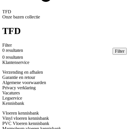
TFD
Onze bazen collectie
TFD
Filter
0 resultaten
Filter
Sluite
0 resultaten
Result
Klantenservice
ton
Verzending en afhalen
Garantie en retour
Algemene voorwaarden
Privacy verklaring
Vacatures
Legservice
Kennisbank
Vloeren kennisbank
Vinyl vloeren kennisbank
PVC Vloeren kennisbank
Marmoleum vloeren kennisbank