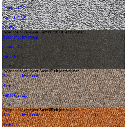
Hampton 77
Vanaf € 42.25
per m2
Voeg toe of verwijder Gemini 310 uit je favorieten
Bazensnel leverbaar
Gemini 310
Vanaf € 64.75
per m2
Voeg toe of verwijder Base 37 uit je favorieten
Bazensnel leverbaar
Base 37
Vanaf € 27.25
per m2
Voeg toe of verwijder Base 85 uit je favorieten
Bazensnel leverbaar
Base 85