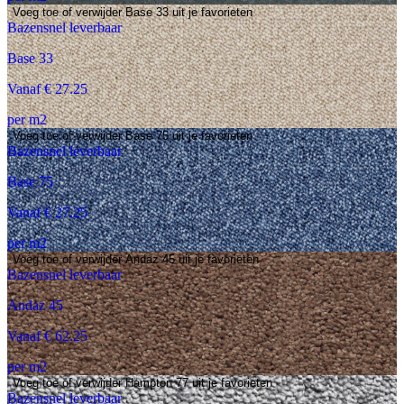
Voeg toe of verwijder Base 33 uit je favorieten
Bazensnel leverbaar
Base 33
Vanaf € 27.25
per m2
Voeg toe of verwijder Base 75 uit je favorieten
Bazensnel leverbaar
Base 75
Vanaf € 27.25
per m2
Voeg toe of verwijder Andaz 45 uit je favorieten
Bazensnel leverbaar
Andaz 45
Vanaf € 62.25
per m2
Voeg toe of verwijder Hampton 77 uit je favorieten
Bazensnel leverbaar