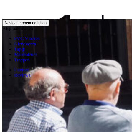
Bazen met de buren
Navigatie openen/sluiten
Afspraak maken
PVC Vloeren
Gietvloeren
Tapijt
Marmoleum
Trappen
Contact
Reviews