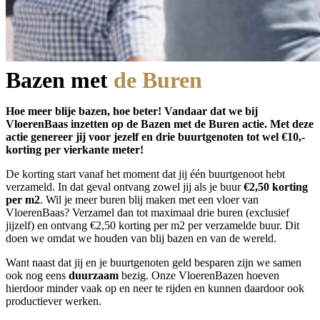
Bazen met
de B
uren
Hoe meer blije bazen, hoe beter! Vandaar dat we bij
VloerenBaas inzetten op de Bazen met de Buren actie. Met deze
actie genereer jij voor jezelf en drie buurtgenoten tot wel €10,-
korting per vierkante meter!
De korting start vanaf het moment dat jij één buurtgenoot hebt
verzameld. In dat geval ontvang zowel jij als je buur
€2,50 korting
per m2
. Wil je meer buren blij maken met een vloer van
VloerenBaas? Verzamel dan tot maximaal drie buren (exclusief
jijzelf) en ontvang €2,50 korting per m2 per verzamelde buur. Dit
doen we omdat we houden van blij bazen en van de wereld.
Want naast dat jij en je buurtgenoten geld besparen zijn we samen
ook nog eens
duurzaam
bezig. Onze VloerenBazen hoeven
hierdoor minder vaak op en neer te rijden en kunnen daardoor ook
productiever werken.